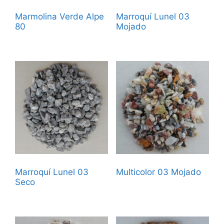
Marmolina Verde Alpe
Marroquí Lunel 03
80
Mojado
Marroquí Lunel 03
Multicolor 03 Mojado
Seco