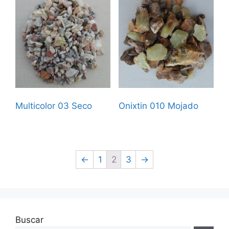
Multicolor 03 Seco
Onixtin 010 Mojado
←
1
2
3
→
Buscar